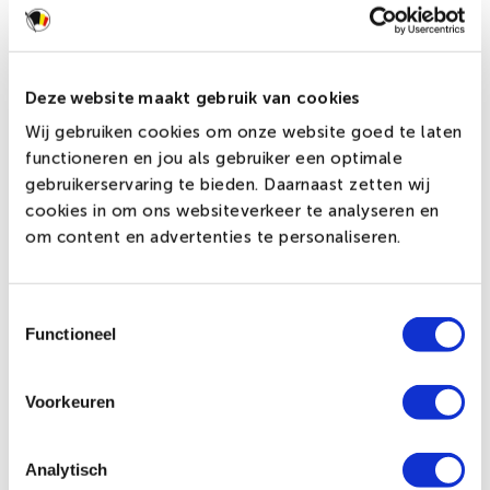
De volgende doordruk percentages geldig gemiddeld
voor onze verschillende doeksoorten.
Longlife 80-100%
Poly-Glans 80-95%
Deze website maakt gebruik van cookies
Petflag-Glans 80-95%
Wij gebruiken cookies om onze website goed te laten
Poly-Deco 20%
functioneren en jou als gebruiker een optimale
Poly-Finesse 60-80%
gebruikerservaring te bieden. Daarnaast zetten wij
cookies in om ons websiteverkeer te analyseren en
Zeefdruk techniek:
om content en advertenties te personaliseren.
De zeefdruktechniek is van oudsher dé techniek voor het
Toestemmingsselectie
bedrukken van doek. De Dokkumer Vlaggen Centrale is de
Functioneel
enige leverancier in Nederland met een eigen zeefdruk
productie. Door jarenlange ervaring met deze eigen
productie heeft DVC een hoog kwaliteitsniveau op kunnen
Voorkeuren
bouwen.
Kenmerken van de zeefdruk:
Analytisch