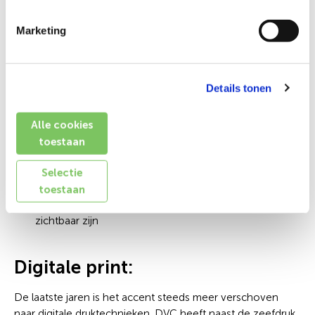
Ruime keuze uit doeksoorten
Hoge kleurechtheid
Marketing
Hoge kleurintensiteit
Lage stuksprijs bij middelgrote en grote aantallen
Details tonen
De DVC SignStore investeert continue in het optimaliseren
van haar druktechnieken. Met als resultaat dat DVC nu met
Alle cookies
zeer hoge liniatuur (tot 14 lijns!) kan drukken.
toestaan
Hogere liniatuur biedt de volgende voordelen:
Selectie
Zeer gedetailleerd beeld mogelijk
toestaan
Rustig beeld doordat de rasterpunten nauwelijks
zichtbaar zijn
Digitale print:
De laatste jaren is het accent steeds meer verschoven
naar digitale druktechnieken. DVC heeft naast de zeefdruk