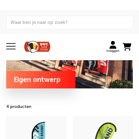
Home
Vlaggen
Beachflags
Eigen ontwerp
Inloggen
Eigen ontwerp
4 producten