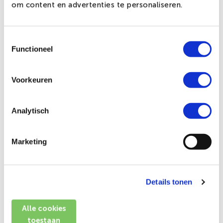
om content en advertenties te personaliseren.
van de Koninklijke familie
7 april: Eerbetoon aan Belgische militairen die het
leven lieten tijdens vredesmissies
Toestemmingsselectie
Functioneel
15 april: Verjaardag van Koning Filip, geboren in 1960
1 mei: Feest van de Arbeid
Voorkeuren
5 mei: Dag van de Raad van Europa, opgericht in 1949
8 mei: Verjaardag van de geallieerde overwinning in
1945 en einde van de genocide
Analytisch
9 mei: Dag van Europa (verjaardag van de verklaring
tot oprichting van de Europese Unie, door Robert
Marketing
Schuman in 1950)
6 juni: Verjaardag van Koning Albert II, geboren in 1934
2 juli: Huwelijksverjaardag van Koning Albert II en
Details tonen
Koningin Paola in 1959
21, 22 en 23 juli: Nationale Feestdag (troonsbestijging
Alle cookies
van Leopold I in 1831)
toestaan