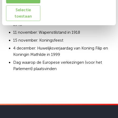
11 september: Verjaardag van Koningin Paola, geboren
Selectie
in 1937
toestaan
24 oktober: Dag van de Verenigde Naties, opgericht in
1945
11 november: Wapenstilstand in 1918
15 november: Koningsfeest
4 december: Huwelijksverjaardag van Koning Filip en
Koningin Mathilde in 1999
Dag waarop de Europese verkiezingen (voor het
Parlement) plaatsvinden