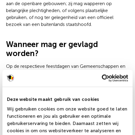
aan de openbare gebouwen; zij mag wapperen op
belangrijke plechtigheden, of volgens plaatselijke
gebruiken, of nog ter gelegenheid van een officieel
bezoek van een buitenlands staatshoofd.
Wanneer mag er gevlagd
worden?
Op de respectieve feestdagen van Gemeenschappen en
Gewesten worden hun eigen vlaggen gehesen. Een
decreet van het Vlaams Parlement schakelt de
leeuwenvlag op voet van gelijkheid met de Belgische en
Europese vlag. Dit betekent voor de toekomst dat – naast
Deze website maakt gebruik van cookies
11 juli, het feest van de Vlaamse Gemeenschap – de
leeuwenvlag ook op de volgende dagen gehesen moet
Wij gebruiken cookies om onze website goed te laten
worden:20 januari: Verjaardag van Koningin Mathilde,
functioneren en jou als gebruiker een optimale
geboren in 1973
gebruikerservaring te bieden. Daarnaast zetten wij
cookies in om ons websiteverkeer te analyseren en
17 februari: Nagedachtenis van de gestorven leden