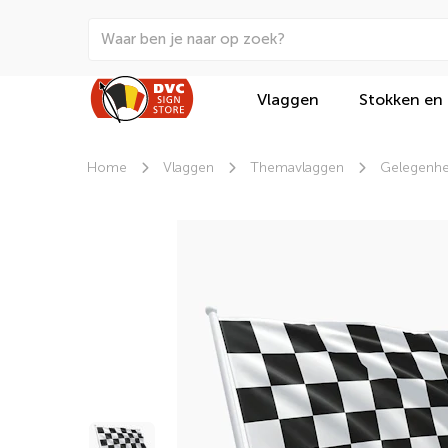
Vlaggen
Stokken en
Home
Vlaggen
Themavlaggen
Gelegenhe