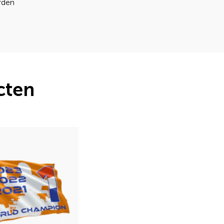
orden
cten