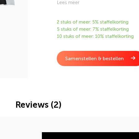
Finishvlag is geschikt voor aan een gev
Lees meer
online via de webshop van DVC.
2 stuks of meer: 5% staffelkorting
5 stuks of meer: 7% staffelkorting
10 stuks of meer: 10% staffelkorting
Samenstellen & bestellen
Reviews (2)