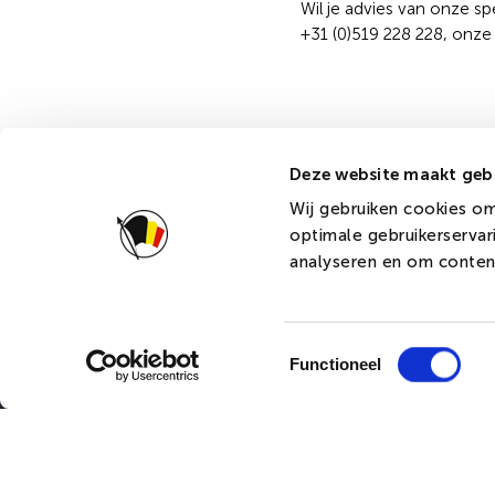
Wil je advies van onze s
+31 (0)519 228 228, onze
Deze website maakt gebr
Klantenservice
DVC
Wij gebruiken cookies om
optimale gebruikerservar
Bestellen
Over ons
analyseren en om content
Ontwerpen
Producti
Betalen
Doeksoo
Verzending
Vlagprot
Toestemmingsselectie
Garantie
Historie
Functioneel
Retourneren
MVO
Account
PETFLAG
Handleidingen
Acties
DVC Nede