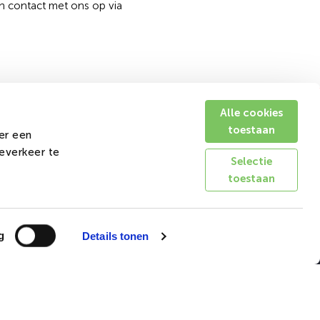
n contact met ons op via
Alle cookies
Volg ons op Social Media
toestaan
er een
teverkeer te
Selectie
toestaan
g
Details tonen