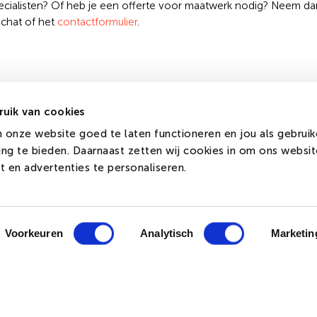
pecialisten? Of heb je een offerte voor maatwerk nodig? Neem da
 chat of het
contactformulier
.
uik van cookies
Contact
 onze website goed te laten functioneren en jou als gebruik
ing te bieden. Daarnaast zetten wij cookies in om ons websi
+31 (0)519 228 228
 en advertenties te personaliseren.
eproces
webteam@dvcsignstore.be
rten
Holwerderweg 25
ocol
9101 PA Dokkum
Voorkeuren
Analytisch
Marketin
Wij zijn bereikbaar op ma-vr
tussen 08:30 - 17:00
rland