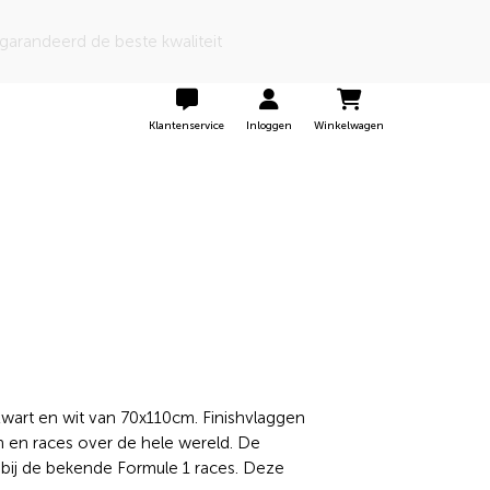
 een 9 door onze klanten
Klantenservice
Inloggen
Winkelwagen
 zwart en wit van 70x110cm. Finishvlaggen
en en races over de hele wereld. De
t bij de bekende Formule 1 races. Deze