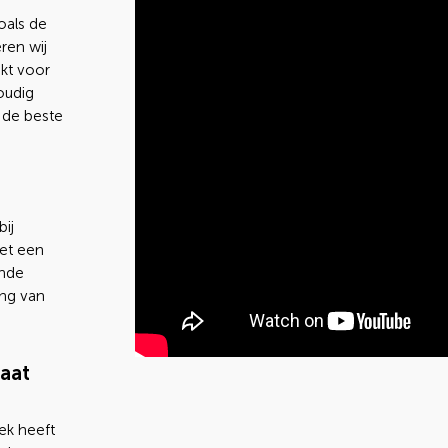
oals de
ren wij
ikt voor
oudig
 de beste
bij
met een
ende
ing van
maat
ek heeft