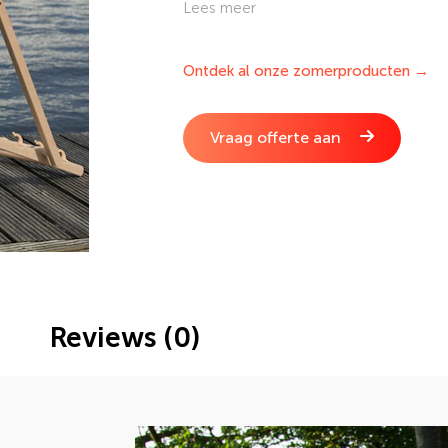
Kleed jouw tuin aan met leuke accesso
Lees meer
eenvouding online op DVC.nl.
Ontdek al onze zomerproducten →
Vraag offerte aan
Reviews (0)