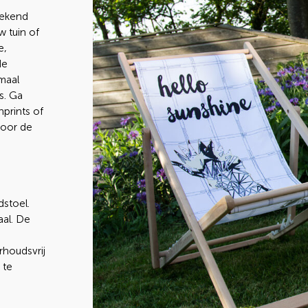
gekend
w tuin of
e,
de
maal
s. Ga
prints of
voor de
dstoel.
aal. De
rhoudsvrij
 te