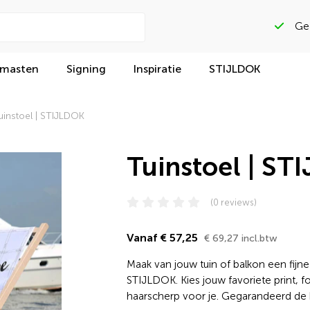
Gega
 masten
Signing
Inspiratie
STIJLDOK
uinstoel | STIJLDOK
Tuinstoel | ST
(0 reviews)
Vanaf € 57,25
€ 69,27 incl.btw
Maak van jouw tuin of balkon een fijne
STIJLDOK. Kies jouw favoriete print, fo
haarscherp voor je. Gegarandeerd de b