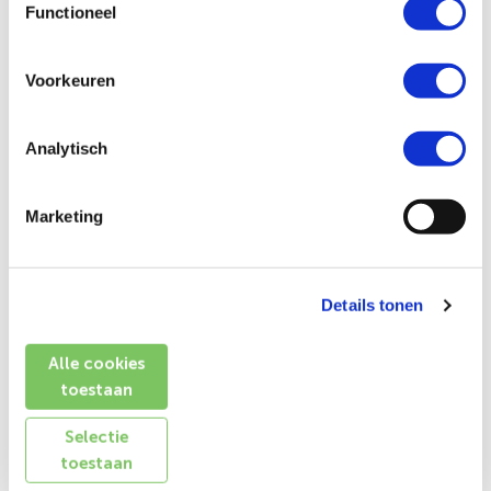
Functioneel
Eigen ontwerp
Voorkeuren
Bouwhekdoek
Signus ONE
Analytisch
€ 4.467,32 incl.btw
Marketing
€ 83,16 incl.btw
Details tonen
Alle cookies
toestaan
Selectie
toestaan