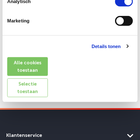
Analytisch
Voor elk moment en budget een geschikte roll up
banner in ons assortiment.
Marketing
Je bent verzekerd van de beste kwaliteit roll up
banners met de langste levensduur.
DVC heeft altijd een aanlevermethode die bij jou past.
Details tonen
Je maakt het ontwerp zelf of laat het uitbesteden aan
onze DTP specialisten.
Alle cookies
Alles weten over roll up banners? Neem dan contact met
toestaan
ons op via +31 (0)519 228 228, onze chat of het
Selectie
contactformulier
.
toestaan
Klantenservice