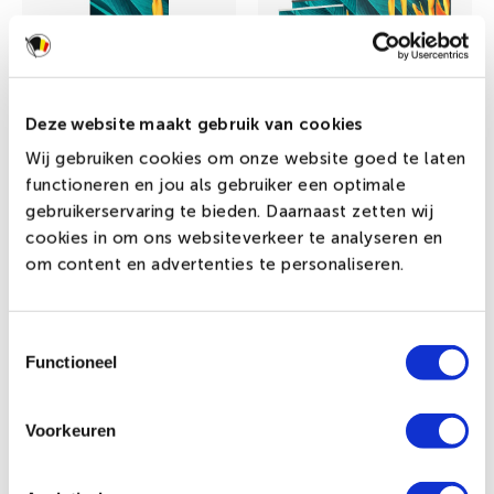
Deze website maakt gebruik van cookies
Wij gebruiken cookies om onze website goed te laten
functioneren en jou als gebruiker een optimale
gebruikerservaring te bieden. Daarnaast zetten wij
Indoorbanier
Roll up banner PVC
cookies in om ons websiteverkeer te analyseren en
om content en advertenties te personaliseren.
€ 51,64 incl.btw
€ 59,13 incl.btw
Toestemmingsselectie
Functioneel
Voorkeuren
Waarom roll up banners
bestellen bij DVC?