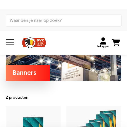
Home
Signing
Beurspresentatie
Banners
Inloggen
Banners
2 producten